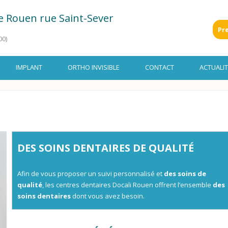
re Rouen rue Saint-Sever
Pr
00)
IMPLANT
ORTHO INVISIBLE
CONTACT
ACTUALIT
DES SOINS DENTAIRES DE QUALITÉ
Afin de vous proposer un suivi personnalisé et
des soins de
qualité
,
les centres dentaires Docali Rouen
offrent l’ensemble
des
soins dentaires
dont vous avez besoin.