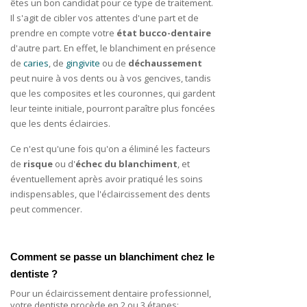
êtes un bon candidat pour ce type de traitement.
Il s'agit de cibler vos attentes d'une part et de
prendre en compte votre
état bucco-dentaire
d'autre part. En effet, le blanchiment en présence
de
caries
, de
gingivite
ou de
déchaussement
peut nuire à vos dents ou à vos gencives, tandis
que les composites et les couronnes, qui gardent
leur teinte initiale, pourront paraître plus foncées
que les dents éclaircies.
Ce n'est qu'une fois qu'on a éliminé les facteurs
de
risque
ou d'
échec du blanchiment
, et
éventuellement après avoir pratiqué les soins
indispensables, que l'éclaircissement des dents
peut commencer.
Comment se passe un blanchiment chez le 
dentiste ?
Pour un éclaircissement dentaire professionnel,
votre dentiste procède en 2 ou 3 étapes: