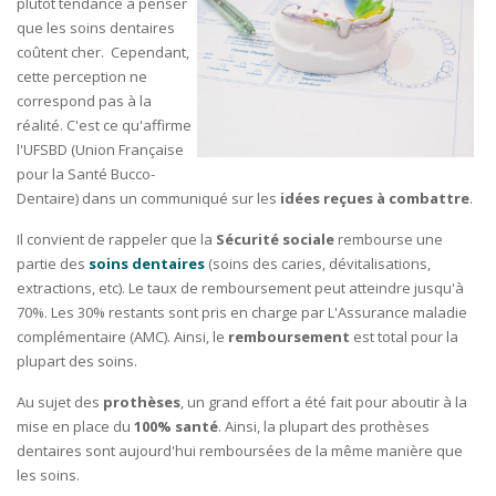
plutôt tendance à penser
que les soins dentaires
coûtent cher. Cependant,
cette perception ne
correspond pas à la
réalité. C'est ce qu'affirme
l'UFSBD (Union Française
pour la Santé Bucco-
Dentaire) dans un communiqué sur les
idées reçues à combattre
.
Il convient de rappeler que la
Sécurité sociale
rembourse une
partie des
soins dentaires
(soins des caries, dévitalisations,
extractions, etc). Le taux de remboursement peut atteindre jusqu'à
70%. Les 30% restants sont pris en charge par L'Assurance maladie
complémentaire (AMC). Ainsi, le
remboursement
est total pour la
plupart des soins.
Au sujet des
prothèses
, un grand effort a été fait pour aboutir à la
mise en place du
100% santé
. Ainsi, la plupart des prothèses
dentaires sont aujourd'hui remboursées de la même manière que
les soins.